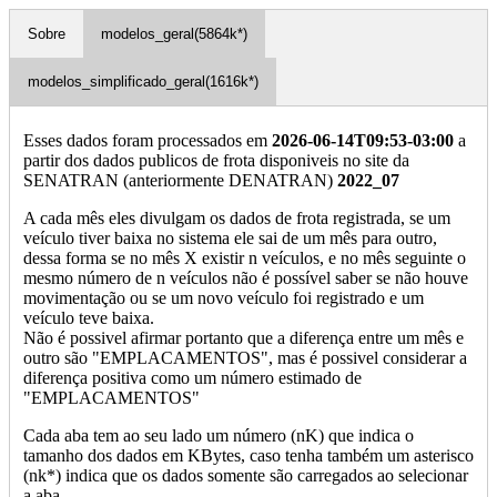
Sobre
modelos_geral(5864k*)
modelos_simplificado_geral(1616k*)
Esses dados foram processados em
2026-06-14T09:53-03:00
a
partir dos dados publicos de frota disponiveis no site da
SENATRAN (anteriormente DENATRAN)
2022_07
A cada mês eles divulgam os dados de frota registrada, se um
veículo tiver baixa no sistema ele sai de um mês para outro,
dessa forma se no mês X existir n veículos, e no mês seguinte o
mesmo número de n veículos não é possível saber se não houve
movimentação ou se um novo veículo foi registrado e um
veículo teve baixa.
Não é possivel afirmar portanto que a diferença entre um mês e
outro são "EMPLACAMENTOS", mas é possivel considerar a
diferença positiva como um número estimado de
"EMPLACAMENTOS"
Cada aba tem ao seu lado um número (nK) que indica o
tamanho dos dados em KBytes, caso tenha também um asterisco
(nk*) indica que os dados somente são carregados ao selecionar
a aba