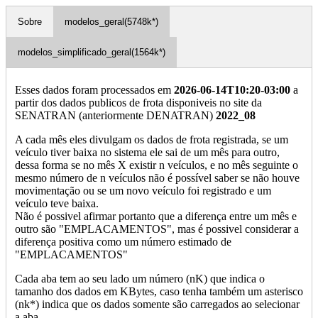
Sobre
modelos_geral(5748k*)
modelos_simplificado_geral(1564k*)
Esses dados foram processados em
2026-06-14T10:20-03:00
a
partir dos dados publicos de frota disponiveis no site da
SENATRAN (anteriormente DENATRAN)
2022_08
A cada mês eles divulgam os dados de frota registrada, se um
veículo tiver baixa no sistema ele sai de um mês para outro,
dessa forma se no mês X existir n veículos, e no mês seguinte o
mesmo número de n veículos não é possível saber se não houve
movimentação ou se um novo veículo foi registrado e um
veículo teve baixa.
Não é possivel afirmar portanto que a diferença entre um mês e
outro são "EMPLACAMENTOS", mas é possivel considerar a
diferença positiva como um número estimado de
"EMPLACAMENTOS"
Cada aba tem ao seu lado um número (nK) que indica o
tamanho dos dados em KBytes, caso tenha também um asterisco
(nk*) indica que os dados somente são carregados ao selecionar
a aba