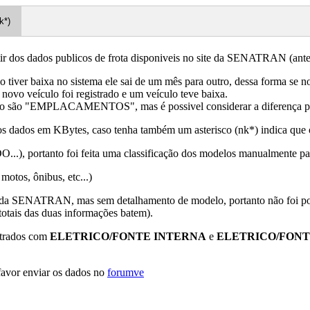
k*)
tir dos dados publicos de frota disponiveis no site da SENATRAN 
lo tiver baixa no sistema ele sai de um mês para outro, dessa forma se
ovo veículo foi registrado e um veículo teve baixa.
 e outro são "EMPLACAMENTOS", mas é possivel considerar a difer
 dados em KBytes, caso tenha também um asterisco (nk*) indica que o
 portanto foi feita uma classificação dos modelos manualmente para ide
motos, ônibus, etc...)
 da SENATRAN, mas sem detalhamento de modelo, portanto não foi poss
tais das duas informações batem).
strados com
ELETRICO/FONTE INTERNA
e
ELETRICO/FON
favor enviar os dados no
forumve