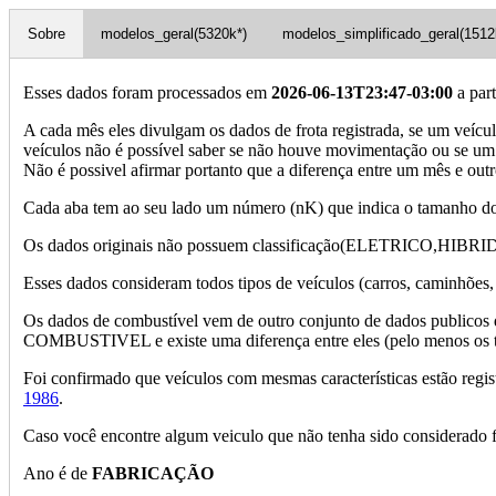
Sobre
modelos_geral(5320k*)
modelos_simplificado_geral(1512
Esses dados foram processados em
2026-06-13T23:47-03:00
a par
A cada mês eles divulgam os dados de frota registrada, se um veícu
veículos não é possível saber se não houve movimentação ou se um n
Não é possivel afirmar portanto que a diferença entre um mês
Cada aba tem ao seu lado um número (nK) que indica o tamanho dos
Os dados originais não possuem classificação(ELETRICO,HIBRIDO...),
Esses dados consideram todos tipos de veículos (carros, caminhões, 
Os dados de combustível vem de outro conjunto de dados publicos
COMBUSTIVEL e existe uma diferença entre eles (pelo menos os to
Foi confirmado que veículos com mesmas características estão regi
1986
.
Caso você encontre algum veiculo que não tenha sido considerado 
Ano é de
FABRICAÇÃO