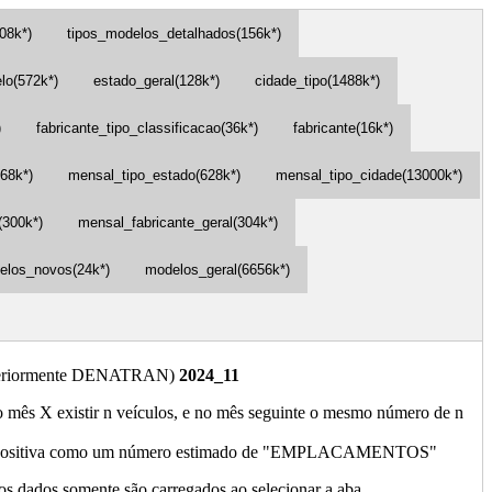
08k*)
tipos_modelos_detalhados(156k*)
lo(572k*)
estado_geral(128k*)
cidade_tipo(1488k*)
)
fabricante_tipo_classificacao(36k*)
fabricante(16k*)
68k*)
mensal_tipo_estado(628k*)
mensal_tipo_cidade(13000k*)
(300k*)
mensal_fabricante_geral(304k*)
elos_novos(24k*)
modelos_geral(6656k*)
(anteriormente DENATRAN)
2024_11
 no mês X existir n veículos, e no mês seguinte o mesmo número de n
ença positiva como um número estimado de "EMPLACAMENTOS"
s dados somente são carregados ao selecionar a aba