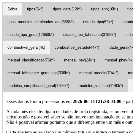
Sobre
tipos(8k*)
tipos_geral(12k*)
tipos_ano(16k*)
tip
tipos_modelos_detalhados_ano(356k*)
estado_tipo(52k*)
estad
cidade_tipo_geral(12660k*)
cidade_tipo_fabricante(3196k*)
cid
combustivel_geral(4k)
combustivel_estado(44k*)
idade_geral(4k
mensal_classificacao(76k*)
mensal_bev(24k*)
mensal_phev(4k
mensal_fabricante_geral_tipo(336k*)
mensal_modelo(704k*)
me
modelos_simplificado_geral(1796k*)
modelos_verificar(1140k*)
Esses dados foram processados em
2026-06-14T21:38-03:00
a par
A cada mês eles divulgam os dados de frota registrada, se um veícu
veículos não é possível saber se não houve movimentação ou se um n
Não é possivel afirmar portanto que a diferença entre um mês
Cada aba tem ao seu lado um número (nK) que indica o tamanho dos