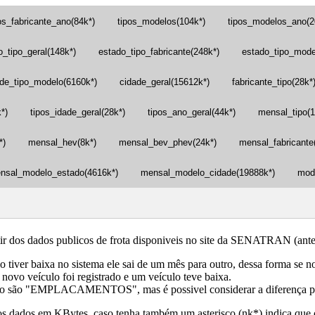
os_fabricante_ano(84k*)
tipos_modelos(104k*)
tipos_modelos_ano(2
o_tipo_geral(148k*)
estado_tipo_fabricante(248k*)
estado_tipo_mode
ade_tipo_modelo(6160k*)
cidade_geral(15612k*)
fabricante_tipo(28k*
*)
tipos_idade_geral(28k*)
tipos_ano_geral(44k*)
mensal_tipo(1
*)
mensal_hev(8k*)
mensal_bev_phev(24k*)
mensal_fabricante
nsal_modelo_estado(4616k*)
mensal_modelo_cidade(19888k*)
mod
tir dos dados publicos de frota disponiveis no site da SENATRAN 
lo tiver baixa no sistema ele sai de um mês para outro, dessa forma se
ovo veículo foi registrado e um veículo teve baixa.
 e outro são "EMPLACAMENTOS", mas é possivel considerar a difer
 dados em KBytes, caso tenha também um asterisco (nk*) indica que o