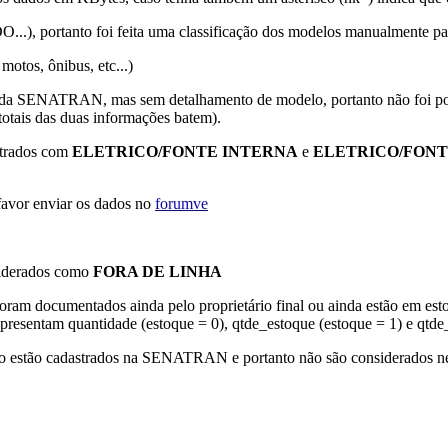
 portanto foi feita uma classificação dos modelos manualmente para ide
motos, ônibus, etc...)
 da SENATRAN, mas sem detalhamento de modelo, portanto não foi poss
tais das duas informações batem).
strados com
ELETRICO/FONTE INTERNA
e
ELETRICO/FON
favor enviar os dados no
forumve
siderados como
FORA DE LINHA
am documentados ainda pelo proprietário final ou ainda estão em est
resentam quantidade (estoque = 0), qtde_estoque (estoque = 1) e qtde_
 não estão cadastrados na SENATRAN e portanto não são considerados n